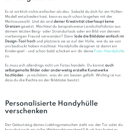
Es ist wirklich nichts einfacher als das. Sobald du dich für ein Hüllen-
Modell entschieden hast, kann es auch schon losgehen mit der
Motivauswahl. Und da sind
deiner Kreativität überhaupt keine
Grenzen
gesetzt. Möchtest du beispielsweise Landschaftsfotos aus
deinem letzten Berg- oder Strandurlaub oder ein Bild von deinem
vierbeinigen Freund verwenden? Dann
lade die Bilddatei einfach im
Design-Tool hoch
und platziere sie so auf der Hülle, wie du sie von
uns bedruckt haben möchtest. Handyhülle designen ist damit ein
Kinderspiel - und schon bald schicken wir dir deine
Foto-Handyhülle
zu.
Es muss sich allerdings nicht um Fotos handeln. Du kannst
auch
selbstgemalte Bilder oder anderweitig erstellte Kunstwerke
hochladen
- je nachdem, was dir am besten gefällt. Wichtig ist nur,
dass du die Rechte an der Bilddatei besitzt.
Personalisierte Handyhülle
verschenken
Der Geburtstag deines Lieblingsmenschen steht vor der Tür oder du
brauchst noch ein tolles Weihnachtsgeschenk? Auch hier bietet es