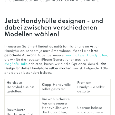
Smartphone auch die nötige Extraportion an Schutz verleiht.
Jetzt Handyhülle designen - und
dabei zwischen verschiedenen
Modellen wählen!
In unserem Sortiment findest du natürlich nicht nur eine Art an
Handyhüllen, sondern je nach Smartphone-Modell eine
breit
gefächerte Auswahl
. Außer bei unseren
nachhaltigen Handyhüllen
,
die wir für die neuesten iPhone Generationen auch als
MagSafe Hülle
anbieten, bieten wir dir die Optionen, dass du
das
Design für deine Handyhülle selber machen
kannst. Folgende Hüllen
sind derzeit besonders beliebt:
Hardcase
Premium
Klapp-Handyhülle
Handyhülle selbst
Handyhülle selbst
selbst gestalten:
gestalten:
gestalten:
Die wohl sicherste
Variante unserer
Handyhüllen sind
Überaus beliebt
Das robuste
die Klapphüllen,
sind auch unsere
Hardcase schützt