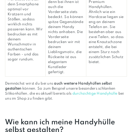
denn bei ihnen ist
Premium
dein Smartphone
auch die
Handyhüllen.
optimal vor
Vorderseite stets
Ähnlich wie ein
Kratzern und
bedeckt. So können
Hardcase liegen sie
Stößen, sodass
spitze Gegenstände
eng an deinem
wirklich nichts
deinem Handy
Telefon an. Sie
passieren kann. Wir
nichts anhaben. Die
bestehen aber aus
bedrucken es mit
Vorderseite
zwei Teilen, so dass
deinem
bedrucken wir mit
eine Knautschzone
Wunschmotiv in
deinem
entsteht, die bei
authentischen
Lieblingsmotiv, die
einem Sturz noch
Farben - und das
Rückseite ist aus
zusätzlichen Schutz
sogar rundum.
elegantem
bietet.
Kunstleder
gefertigt.
Demnächst wirst du bei uns
auch weitere Handyhüllen selbst
gestalten
können. So zum Beispiel unsere besonders schlanken
Silikonhüllen, die es aktuell bereits als
durchsichtige Handyhülle
bei
uns im Shop zu finden gibt.
Wie kann ich meine Handyhülle
selbst gestalten?