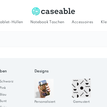
ablet-Hüllen
Notebook Taschen
Accessoires
Kle
llen
Galaxy Hüllen
Durchsichtige
Handyhüllen
Produkte
Han
Handyhüllen
selbst gestalten
personaliseren
rben
Designs
Schwarz
Pink
Blau
Bunt
Personalisiert
Gemustert