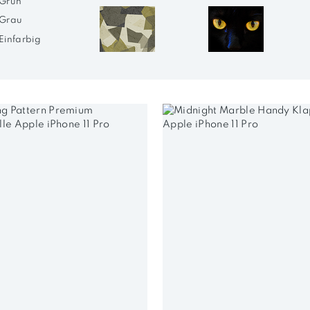
Grün
Grau
Einfarbig
Orange
Camouflage
Katzen
Gelb
Lila
Rot
Türkis
Weiß
Marmor
Natur
Braun
Durchsichtig