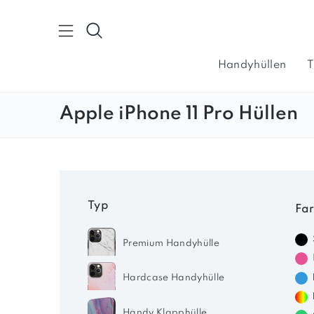
Direkt
zum
Suche
Inhalt
Handyhüllen
T
Kontakt
Apple iPhone 11 Pro Hüllen
iPhone Hüllen
iPad Hüllen
MacBook Hü
Typ
Fa
Premium Handyhülle
Hardcase Handyhülle
Handy Klapphülle