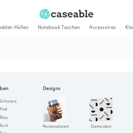
ablet-Hüllen
Notebook Taschen
Accessoires
Kle
llen
Galaxy Hüllen
Durchsichtige
Handyhüllen
Produkte
Han
Handyhüllen
selbst gestalten
personaliseren
rben
Designs
Schwarz
Pink
Blau
Bunt
Personalisiert
Gemustert