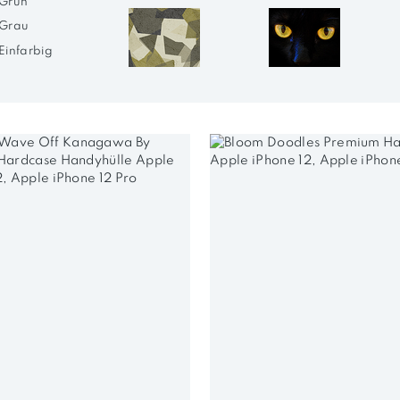
Grün
Grau
Einfarbig
Orange
Camouflage
Katzen
Gelb
Lila
Rot
Türkis
Weiß
Marmor
Natur
Braun