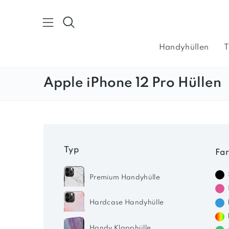
Direkt
zum
Suche
Inhalt
Handyhüllen
T
Kontakt
Apple iPhone 12 Pro Hüllen
iPhone Hüllen
iPad Hüllen
MacBook Hü
Typ
Fa
Premium Handyhülle
Hardcase Handyhülle
Handy Klapphülle