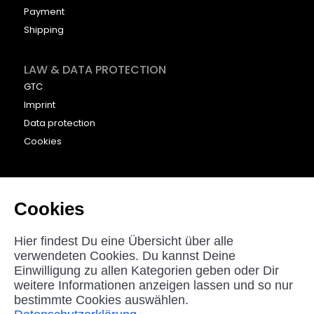
Payment
Shipping
LAW & DATA PROTECTION
GTC
Imprint
Data protection
Cookies
CONTACT
beyounic GmbH
Cookies
Nordstraße 27
33181 Bad Wünnenberg
Hier findest Du eine Übersicht über alle
Germany
verwendeten Cookies. Du kannst Deine
Einwilligung zu allen Kategorien geben oder Dir
helpdesk@beyounic.eu
weitere Informationen anzeigen lassen und so nur
bestimmte Cookies auswählen.