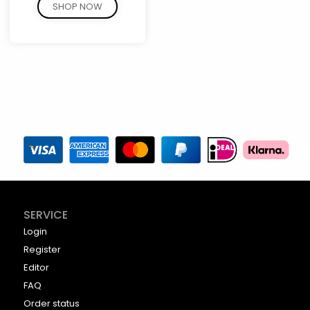
SHOP NOW
SERVICE
Login
Register
Editor
FAQ
Order status