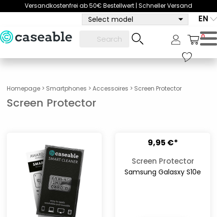
Versandkostenfrei ab 50€ Bestellwert | Schneller Versand
EN
Select model
0
Homepage
>
Smartphones
>
Accessoires
>
Screen Protector
Screen Protector
9,95 €*
Screen Protector
Samsung Galasxy S10e