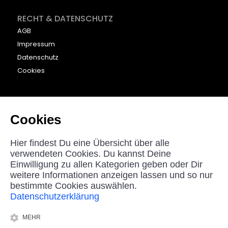
RECHT & DATENSCHUTZ
AGB
Impressum
Datenschutz
Cookies
KONTAKT
beyounic GmbH
Cookies
Nordstraße 27
33181 Bad Wünnenberg
Hier findest Du eine Übersicht über alle
Germany
verwendeten Cookies. Du kannst Deine
Einwilligung zu allen Kategorien geben oder Dir
helpdesk@beyounic.eu
weitere Informationen anzeigen lassen und so nur
bestimmte Cookies auswählen.
Datenschutzerklärung
*Alle Preise in Euro inkl. MwSt, zzgl. Versandkosten.
MEHR
© 2025 beyounic GmbH