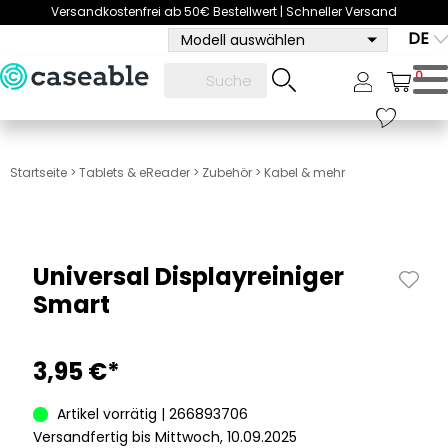
Versandkostenfrei ab 50€ Bestellwert | Schneller Versand
DE
Modell auswählen
0
Startseite
>
Tablets & eReader
>
Zubehör
>
Kabel & mehr
Universal Displayreiniger
Smart
3,95 €*
Artikel vorrätig | 266893706
Versandfertig bis Mittwoch, 10.09.2025