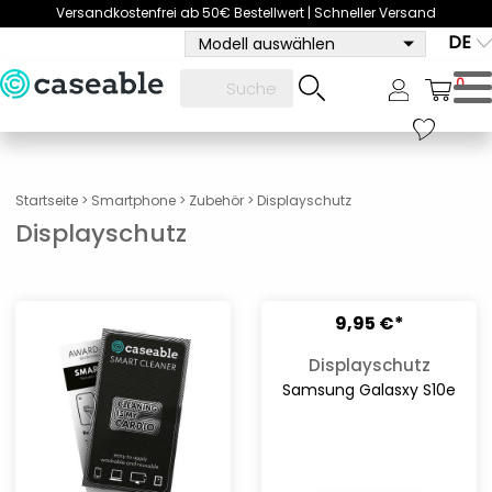
Versandkostenfrei ab 50€ Bestellwert | Schneller Versand
DE
Modell auswählen
0
Startseite
>
Smartphone
>
Zubehör
>
Displayschutz
Displayschutz
9,95 €*
Displayschutz
Samsung Galasxy S10e