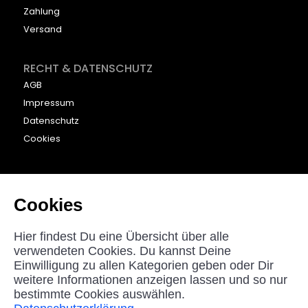
Zahlung
Versand
RECHT & DATENSCHUTZ
AGB
Impressum
Datenschutz
Cookies
KONTAKT
beyounic GmbH
Cookies
Nordstraße 27
33181 Bad Wünnenberg
Hier findest Du eine Übersicht über alle
Germany
verwendeten Cookies. Du kannst Deine
Einwilligung zu allen Kategorien geben oder Dir
helpdesk@beyounic.eu
weitere Informationen anzeigen lassen und so nur
bestimmte Cookies auswählen.