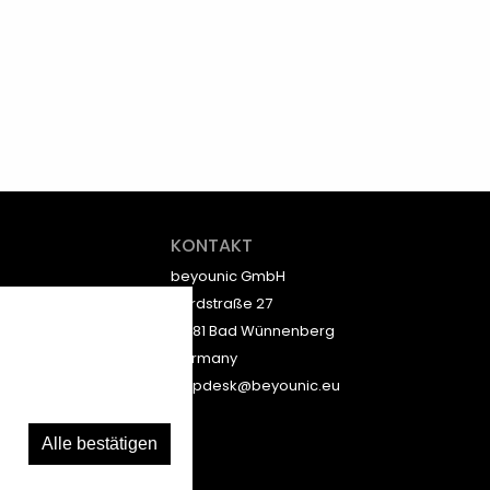
KONTAKT
beyounic GmbH
Nordstraße 27
33181 Bad Wünnenberg
Germany
helpdesk@beyounic.eu
Alle bestätigen