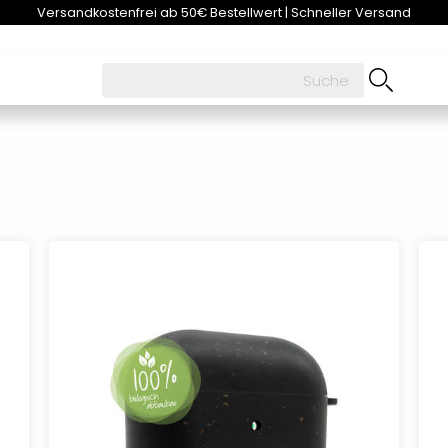
Versandkostenfrei ab 50€ Bestellwert | Schneller Versand