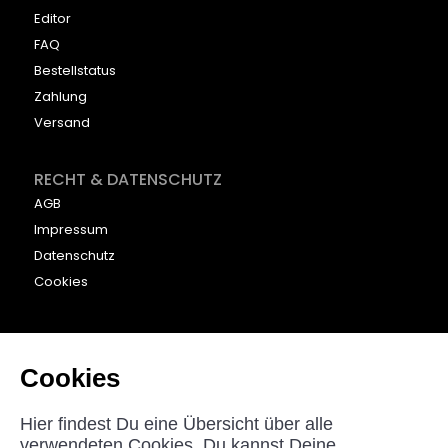
Editor
FAQ
Bestellstatus
Zahlung
Versand
RECHT & DATENSCHUTZ
AGB
Impressum
Datenschutz
Cookies
KONTAKT
beyounic GmbH
Cookies
Nordstraße 27
33181 Bad Wünnenberg
Hier findest Du eine Übersicht über alle
Germany
verwendeten Cookies. Du kannst Deine