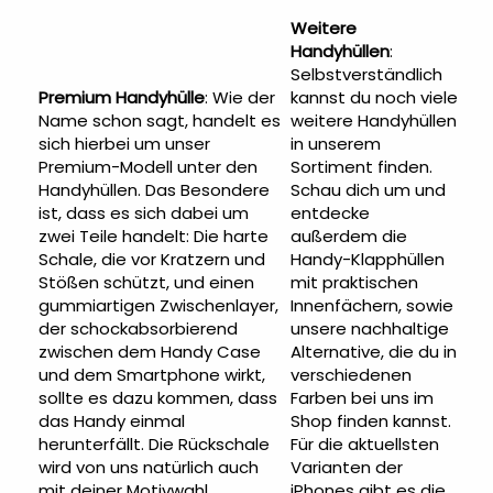
Weitere
Handyhüllen
:
Selbstverständlich
Premium Handyhülle
: Wie der
kannst du noch viele
Name schon sagt, handelt es
weitere Handyhüllen
sich hierbei um unser
in unserem
Premium-Modell unter den
Sortiment finden.
Handyhüllen. Das Besondere
Schau dich um und
ist, dass es sich dabei um
entdecke
zwei Teile handelt: Die harte
außerdem die
Schale, die vor Kratzern und
Handy-Klapphüllen
Stößen schützt, und einen
mit praktischen
gummiartigen Zwischenlayer,
Innenfächern, sowie
der schockabsorbierend
unsere nachhaltige
zwischen dem Handy Case
Alternative, die du in
und dem Smartphone wirkt,
verschiedenen
sollte es dazu kommen, dass
Farben bei uns im
das Handy einmal
Shop finden kannst.
herunterfällt. Die Rückschale
Für die aktuellsten
wird von uns natürlich auch
Varianten der
mit deiner Motivwahl
iPhones gibt es die