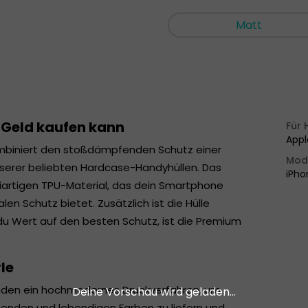
Matt
 Geld kaufen kann
Für 
Appl
mbiniert den stoßdämpfenden Schutz einer
Mod
serer beliebten Hardcase-Handyhüllen. Das
iPho
rtigen TPU-Material, das dein Smartphone
en Schutz bietet. Zusätzlich ist die Hülle
du Wert auf den besten Schutz, ist die Premium
le
enden ein hochmodernes Druckverfahren, um
Deine Vorschau wird geladen...
enden und lebendigen Farben zu liefern und