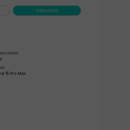
Glänzend
Hersteller
e
ell
ne 15 Pro Max