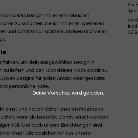
Für 
Appl
 ein schlankes Design mit einem robusten
Mod
icher zu schützen. Sie ist mit einer speziellen
iPad
et und schützt vor Kratzern, Stößen und vielen
2018
gs.
le
rfahren, um dein ausgewähltes Design in
u liefern und den Look deines iPads damit zu
klusiven Designs für jeden Anlass oder gestalte
anz persönliche Note.
Deine Vorschau wird geladen...
hr ernst und halten daher unseren Prozess so
drucken, wenn du bestellst. Damit verschwenden
ger Müll. Und auch unsere Einrichtungen sind
iner iPad Hülle beziehen wir aus unserer