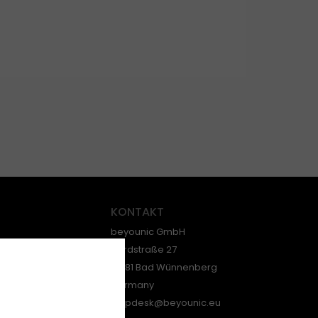
KONTAKT
beyounic GmbH
Nordstraße 27
33181 Bad Wünnenberg
Germany
helpdesk@beyounic.eu