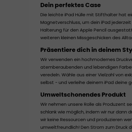
Dein perfektes Case
Die leichte iPad Hülle mit Stifthalter hat
Magnetverschluss, um dein iPad jederzeit s
Halterung für den Apple Pencil ausgestatt
weiteren kleinen Missgeschicken des Allta
Präsentiere dich in deinem Sty
Wir verwenden ein hochmodernes Druckve
atemberaubenden und lebendigen Farben z
veredeln. Wähle aus einer Vielzahl von ex
selbst - und verleihe deinem iPad deine g
Umweltschonendes Produkt
Wir nehmen unsere Rolle als Produzent se
schlank wie möglich, indem wir nur dann 
wir keine Ressourcen und produzieren weni
umweltfreundlich! Den Strom zum Druck de