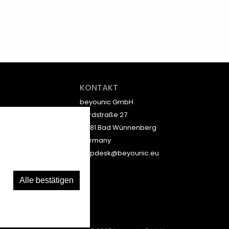
KONTAKT
beyounic GmbH
Nordstraße 27
33181 Bad Wünnenberg
Germany
helpdesk@beyounic.eu
Alle bestätigen