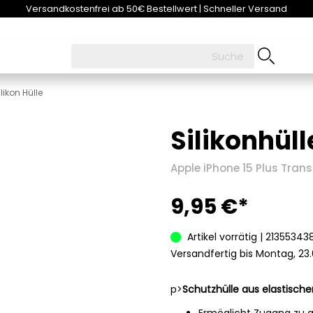
Versandkostenfrei ab 50€ Bestellwert | Schneller Versand
likon Hülle
Silikonhül
Apple iPhone 15 Plus Tran
9,95 €*
Artikel vorrätig | 21355343
Versandfertig bis Montag, 23
p>
Schutzhülle aus elastische