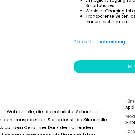
Ermöglicht Zugang zu a
Smartphones
Wireless-Charging fähi
Transparente Seiten l
hindurchschimmern
Produktbeschreibung
IN
Für 
Appl
de Wahl für alle, die die natürliche Schönheit
Mod
en transparenten Seiten lässt die Silikonhülle
iPho
ck auf dein Gerät frei. Dank der haftenden
Far