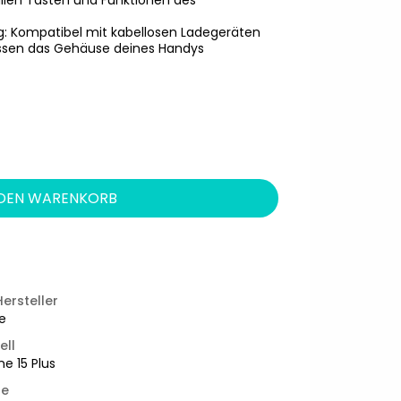
llen Tasten und Funktionen des
g: Kompatibel mit kabellosen Ladegeräten
assen das Gehäuse deines Handys
 DEN WARENKORB
Hersteller
e
ell
ne 15 Plus
be