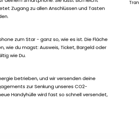
auf deinem Smartphone. Sie lässt sich leicht
Tran
ietet Zugang zu allen Anschlüssen und Tasten
den.
one zum Star - ganz so, wie es ist. Die Fläche
n, wie du magst: Ausweis, Ticket, Bargeld oder
ältig wie Du.
nergie betrieben, und wir versenden deine
s Engagements zur Senkung unseres CO2-
neue Handyhülle wird fast so schnell versendet,