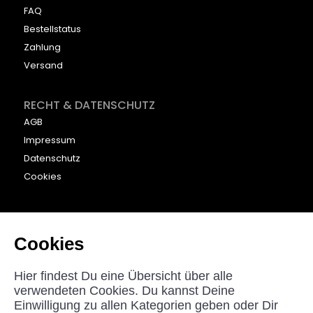
FAQ
Bestellstatus
Zahlung
Versand
RECHT & DATENSCHUTZ
AGB
Impressum
Datenschutz
Cookies
KONTAKT
beyounic GmbH
Cookies
Nordstraße 27
33181 Bad Wünnenberg
Hier findest Du eine Übersicht über alle
Germany
verwendeten Cookies. Du kannst Deine
Einwilligung zu allen Kategorien geben oder Dir
helpdesk@beyounic.eu