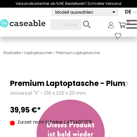
Versandkostenfrei ab 50€ Bestellwert | Schneller Versand
DE
Modell auswählen
0
Startseite
>
Laptoptaschen
>
Premium Laptoptasche
Premium Laptoptasche - Plum
Universal "S" - 316 x 220 x 20 mm
39,95 €*
Zurzeit nicht lieferbar | 482409708