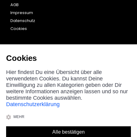
AGB
Impressum
Datenschutz
Cookies
KONTAKT
beyounic GmbH
Cookies
Nordstraße 27
33181 Bad Wünnenberg
Hier findest Du eine Übersicht über alle
Germany
verwendeten Cookies. Du kannst Deine
Einwilligung zu allen Kategorien geben oder Dir
helpdesk@beyounic.eu
weitere Informationen anzeigen lassen und so nur
bestimmte Cookies auswählen.
Datenschutzerklärung
*Alle Preise in Euro inkl. MwSt, zzgl. Versandkosten.
MEHR
© 2025 beyounic GmbH
Alle bestätigen