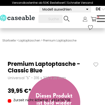
Versandkostenfrei ab 50€ Bestellwert | Schneller Versand
DE
Modell auswählen
0
Startseite
>
Laptoptaschen
>
Premium Laptoptasche
Premium Laptoptasche -
Classic Blue
Universal "S" - 316 x 220 x 20 mm
39,95 €*
Zurzeit nicht lieferbar | 482409708