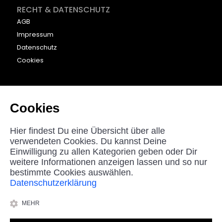
RECHT & DATENSCHUTZ
AGB
Impressum
Datenschutz
Cookies
KONTAKT
beyounic GmbH
Cookies
Nordstraße 27
33181 Bad Wünnenberg
Hier findest Du eine Übersicht über alle
Germany
verwendeten Cookies. Du kannst Deine
Einwilligung zu allen Kategorien geben oder Dir
helpdesk@beyounic.eu
weitere Informationen anzeigen lassen und so nur
bestimmte Cookies auswählen.
Datenschutzerklärung
*Alle Preise in Euro inkl. MwSt, zzgl. Versandkosten.
MEHR
© 2025 beyounic GmbH