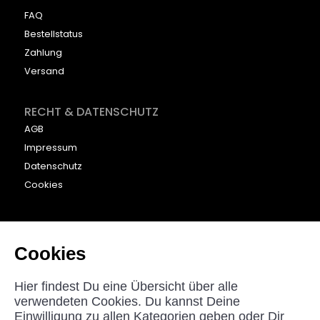
FAQ
Bestellstatus
Zahlung
Versand
RECHT & DATENSCHUTZ
AGB
Impressum
Datenschutz
Cookies
KONTAKT
beyounic GmbH
Cookies
Nordstraße 27
33181 Bad Wünnenberg
Hier findest Du eine Übersicht über alle
Germany
verwendeten Cookies. Du kannst Deine
Einwilligung zu allen Kategorien geben oder Dir
helpdesk@beyounic.eu