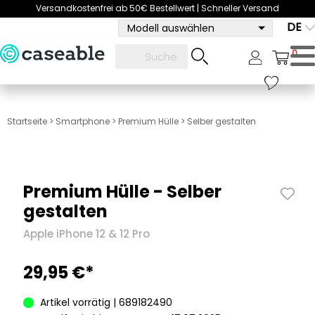
Versandkostenfrei ab 50€ Bestellwert | Schneller Versand
DE
Modell auswählen
0
Startseite
>
Smartphone
>
Premium Hülle
>
Selber gestalten
Premium Hülle - Selber
gestalten
Apple iPhone 12 & 12 Pro
29,95 €*
Artikel vorrätig | 689182490