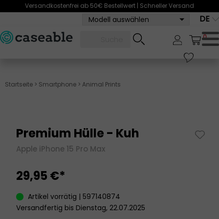
Versandkostenfrei ab 50€ Bestellwert | Schneller Versand
DE
Modell auswählen
0
Startseite
>
Smartphone
>
Animal Prints
Premium Hülle - Kuh
Apple iPhone 15 Pro Max
29,95 €*
Artikel vorrätig | 597140874
Versandfertig bis Dienstag, 22.07.2025