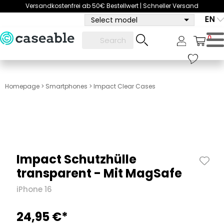
Versandkostenfrei ab 50€ Bestellwert | Schneller Versand
EN
Select model
0
Homepage
>
Smartphones
>
Impact Clear Cases
Impact Schutzhülle
transparent - Mit MagSafe
iPhone 16
24,95 €*