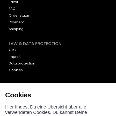
Editor
FAQ
Order status
Payment
Shipping
LAW & DATA PROTECTION
GTC
Imprint
Data protection
Cookies
CONTACT
beyounic GmbH
Cookies
Nordstraße 27
33181 Bad Wünnenberg
Hier findest Du eine Übersicht über alle
Germany
verwendeten Cookies. Du kannst Deine