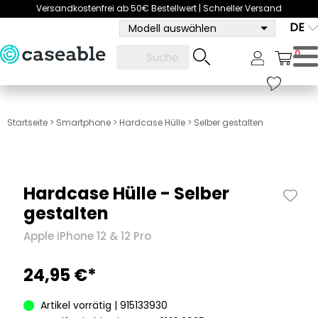
Versandkostenfrei ab 50€ Bestellwert | Schneller Versand
DE
Modell auswählen
0
Startseite
>
Smartphone
>
Hardcase Hülle
>
Selber gestalten
Hardcase Hülle - Selber
gestalten
Apple iPhone 12 & 12 Pro
24,95 €*
Artikel vorrätig | 915133930