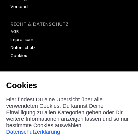
Versand
RECHT & DATENSCHUTZ
AGB
Impressum
Datenschutz
Cookies
KONTAKT
beyounic GmbH
Cookies
Nordstraße 27
33181 Bad Wünnenberg
Hier findest Du eine Übersicht über alle
Germany
verwendeten Cookies. Du kannst Deine
Einwilligung zu allen Kategorien geben oder Dir
helpdesk@beyounic.eu
weitere Informationen anzeigen lassen und so nur
bestimmte Cookies auswählen.
Datenschutzerklärung