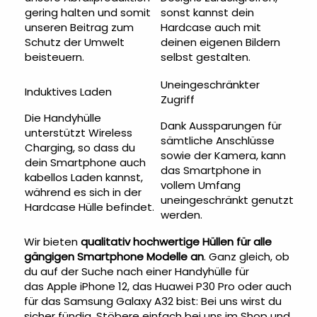
gering halten und somit
sonst kannst dein
unseren Beitrag zum
Hardcase auch mit
Schutz der Umwelt
deinen eigenen Bildern
beisteuern.
selbst gestalten.
Uneingeschränkter
Induktives Laden
Zugriff
Die Handyhülle
Dank Aussparungen für
unterstützt Wireless
sämtliche Anschlüsse
Charging, so dass du
sowie der Kamera, kann
dein Smartphone auch
das Smartphone in
kabellos Laden kannst,
vollem Umfang
während es sich in der
uneingeschränkt genutzt
Hardcase Hülle befindet.
werden.
Wir bieten
qualitativ hochwertige Hüllen für alle
gängigen Smartphone Modelle an
. Ganz gleich, ob
du auf der Suche nach einer Handyhülle für
das
Apple iPhone 12
, das
Huawei P30 Pro
oder auch
für das
Samsung Galaxy A32
bist: Bei uns wirst du
sicher fündig. Stöbere einfach bei uns im Shop und