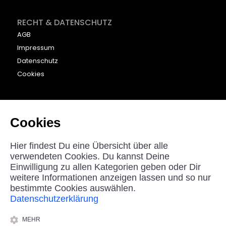
RECHT & DATENSCHUTZ
AGB
Impressum
Datenschutz
Cookies
KONTAKT
beyounic GmbH
Cookies
Nordstraße 27
33181 Bad Wünnenberg
Hier findest Du eine Übersicht über alle
Germany
verwendeten Cookies. Du kannst Deine
Einwilligung zu allen Kategorien geben oder Dir
helpdesk@beyounic.eu
weitere Informationen anzeigen lassen und so nur
bestimmte Cookies auswählen.
Datenschutzerklärung
*Alle Preise in Euro inkl. MwSt, zzgl. Versandkosten.
MEHR