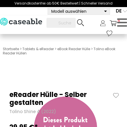
Versandkostenfrei ab 50€ Bestellwert | Schneller Versand
DE
Modell auswählen
0
Startseite
>
Tablets & eReader
>
eBook Reader Hülle
>
Tolino eBook
Reader Hüllen
eReader Hülle - Selber
gestalten
Tolino Shine 4 (2022)