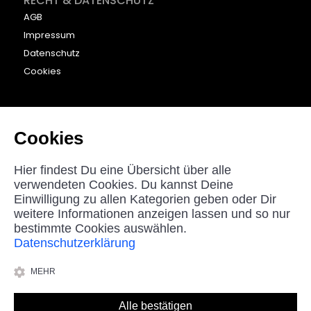
RECHT & DATENSCHUTZ
AGB
Impressum
Datenschutz
Cookies
KONTAKT
beyounic GmbH
Cookies
Nordstraße 27
33181 Bad Wünnenberg
Hier findest Du eine Übersicht über alle
Germany
verwendeten Cookies. Du kannst Deine
Einwilligung zu allen Kategorien geben oder Dir
helpdesk@beyounic.eu
weitere Informationen anzeigen lassen und so nur
bestimmte Cookies auswählen.
Datenschutzerklärung
*Alle Preise in Euro inkl. MwSt, zzgl. Versandkosten.
MEHR
© 2025 beyounic GmbH
Alle bestätigen