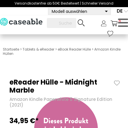
Versandkostenfrei ab 50€ Bestellwert | Schneller Versand
DE
Modell auswählen
0
Startseite
>
Tablets & eReader
>
eBook Reader Hülle
>
Amazon Kindle
Hüllen
eReader Hülle - Midnight
Marble
Amazon Kindle Paperwhite 5 Signature Edition
(2021)
34,95 €*