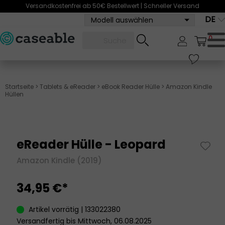
Versandkostenfrei ab 50€ Bestellwert | Schneller Versand
DE
Modell auswählen
0
Startseite
>
Tablets & eReader
>
eBook Reader Hülle
>
Amazon Kindle
Hüllen
eReader Hülle - Leopard
Amazon Kindle (2019)
34,95 €*
Artikel vorrätig | 133022380
Versandfertig bis Mittwoch, 06.08.2025