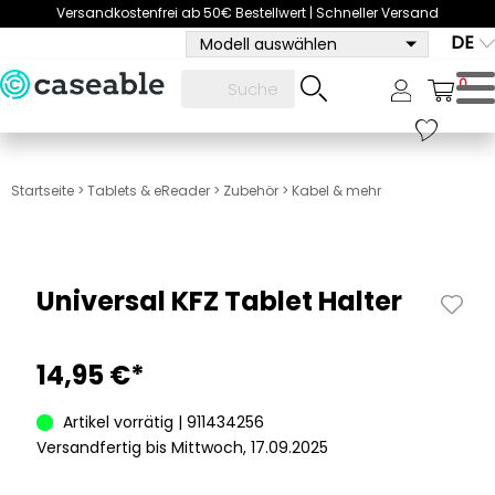
Versandkostenfrei ab 50€ Bestellwert | Schneller Versand
DE
Modell auswählen
0
Startseite
>
Tablets & eReader
>
Zubehör
>
Kabel & mehr
Universal KFZ Tablet Halter
14,95 €*
Artikel vorrätig | 911434256
Versandfertig bis Mittwoch, 17.09.2025