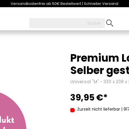
Versandkostenfrei ab 50€ Bestellwert | Schneller Versand
Premium L
Selber ges
Universal "M" - 330 x 238 
39,95 €*
Zurzeit nicht lieferbar | 