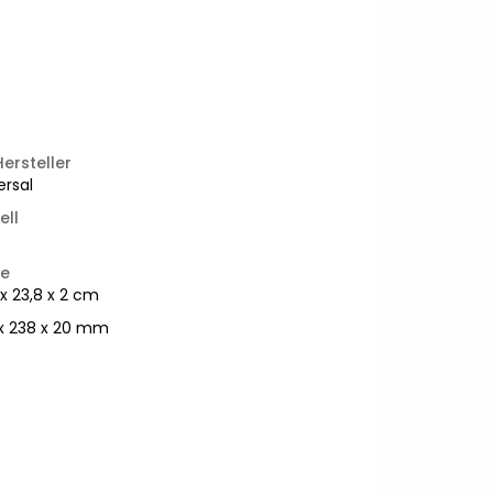
Hersteller
ersal
ell
e
 x 23,8 x 2 cm
x 238 x 20 mm