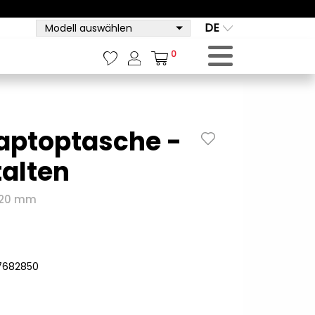
DE
Modell auswählen
0
aptoptasche -
talten
x 20 mm
917682850