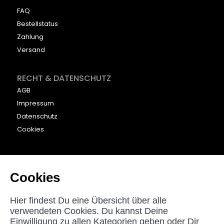
FAQ
Bestellstatus
Zahlung
Versand
RECHT & DATENSCHUTZ
AGB
Impressum
Datenschutz
Cookies
KONTAKT
beyounic GmbH
Cookies
Nordstraße 27
33181 Bad Wünnenberg
Hier findest Du eine Übersicht über alle
Germany
verwendeten Cookies. Du kannst Deine
Einwilligung zu allen Kategorien geben oder Dir
helpdesk@beyounic.eu