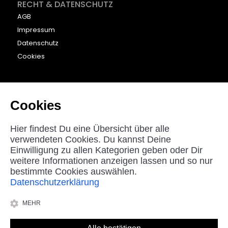
RECHT & DATENSCHUTZ
AGB
Impressum
Datenschutz
Cookies
KONTAKT
beyounic GmbH
Cookies
Nordstraße 27
33181 Bad Wünnenberg
Hier findest Du eine Übersicht über alle
Germany
verwendeten Cookies. Du kannst Deine
Einwilligung zu allen Kategorien geben oder Dir
helpdesk@beyounic.eu
weitere Informationen anzeigen lassen und so nur
bestimmte Cookies auswählen.
Datenschutzerklärung
*Alle Preise in Euro inkl. MwSt, zzgl. Versandkosten.
MEHR
© 2025 beyounic GmbH