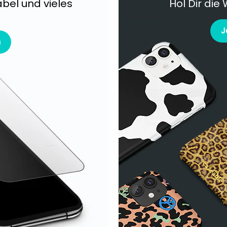
bel und vieles
Hol Dir die 
J
n