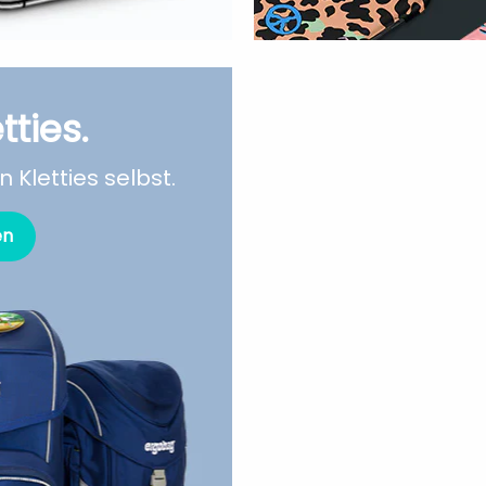
tties.
 Kletties selbst.
en