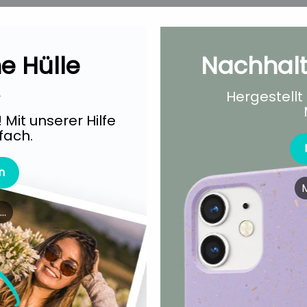
e Hülle
Nachhalt
.
Hergestell
 Mit unserer Hilfe
fach.
n
M
..